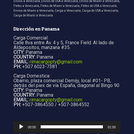
Envíos a Venezuela, Envíos de USA a Venezuela, Envíos de Miami a Venezuela,
Fletes a Venezuela, Fletes de Miami a Venezuela, Fletes de USA a Venezuela,
Envíos de Miami a Venezuela, Carga a Venezuela, Carga de USA a Venezuela,
Carga de Miami a Venezuela
Dirección en Panama
Carga Comercial:
Calle 8va entre Av. 4 y 5, France Field. Al lado de
Aldepositos, manzana #35.
CITY:
Panama
COUNTRY:
Panama
EMAIL:
rimacargopty@gmail.com
PH:
+507 6023-7381
Carga Domestica:
Obarrio, plaza comercial Demijy, local #01- PB,
detrás del piex de vía España, diagonal al Bingo 90
CITY:
Panama
COUNTRY:
Panama
EMAIL:
rimacargopty@gmail.com
PH:
+507-3864550 / +507-3864552
Audio
Player
00:00
01:00