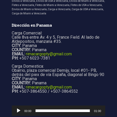
Envíos a Venezuela, Envíos de USA a Venezuela, Envíos de Miami a Venezuela,
Fletes a Venezuela, Fletes de Miami a Venezuela, Fletes de USA a Venezuela,
Envíos de Miami a Venezuela, Carga a Venezuela, Carga de USA a Venezuela,
Carga de Miami a Venezuela
Dirección en Panama
Carga Comercial:
Calle 8va entre Av. 4 y 5, France Field. Al lado de
Aldepositos, manzana #35.
CITY:
Panama
COUNTRY:
Panama
EMAIL:
rimacargopty@gmail.com
PH:
+507 6023-7381
Carga Domestica:
Obarrio, plaza comercial Demijy, local #01- PB,
detrás del piex de vía España, diagonal al Bingo 90
CITY:
Panama
COUNTRY:
Panama
EMAIL:
rimacargopty@gmail.com
PH:
+507-3864550 / +507-3864552
Audio
Player
00:00
01:00